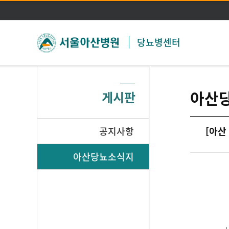
당뇨병센터
아산
게시판
공지사항
[아산
아산당뇨소식지