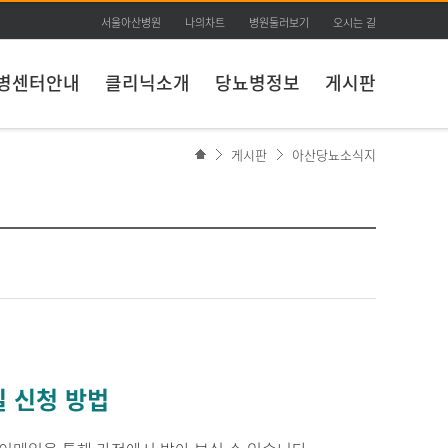
서울아산병원
나의차트
병원둘러보기
오시는 길
병센터안내
클리닉소개
당뇨병정보
게시판
게시판
아산당뇨소식지
 신청 방법