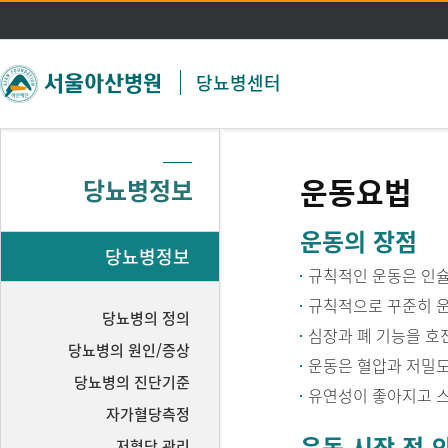
주메뉴 바로가기
본문 바로가기
당뇨병센터
운동요법
당뇨병정보
운동의 장점
당뇨병정보
규칙적인 운동은 인슐
규칙적으로 꾸준히 운
당뇨병의 정의
심장과 폐 기능을 호
당뇨병의 원인/증상
운동은 혈압과 저밀도
당뇨병의 진단기준
유연성이 좋아지고 스
자가혈당측정
운동 시작 전 
저혈당 관리