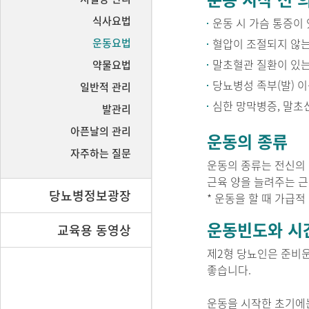
식사요법
운동 시 가슴 통증이
운동요법
혈압이 조절되지 않는
말초혈관 질환이 있는
약물요법
당뇨병성 족부(발) 
일반적 관리
심한 망막병증, 말초
발관리
아픈날의 관리
운동의 종류
자주하는 질문
운동의 종류는 전신의 
근육 양을 늘려주는 
당뇨병정보광장
* 운동을 할 때 가급
운동빈도와 시
교육용 동영상
제2형 당뇨인은 준비운
좋습니다.
운동을 시작한 초기에