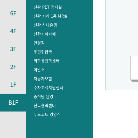
신관 PET 검사실
6F
신관 지하 1층 MR실
신관 하나은행
4F
신관지하카페
안경점
3F
우편취급국
의학유전학센터
2F
이발소
자동차보험
1F
주차고객지원센터
중식당 남경
B1F
진료협력센터
푸드코트 경양식