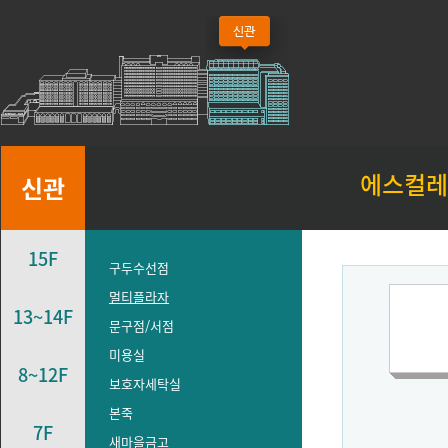
에스컬레
신관
15F
구두수선점
멀티플라자
13~14F
문구점/서점
미용실
8~12F
보호자세탁실
본죽
7F
새마을금고