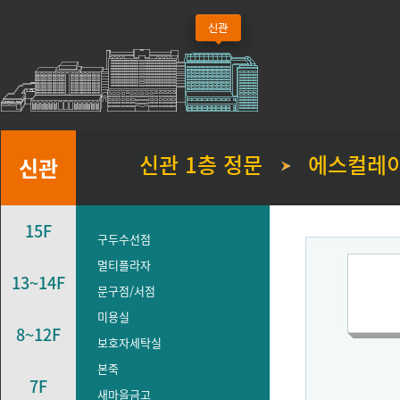
신관 1층 정문
에스컬레이
신관
15F
구두수선점
멀티플라자
13~14F
문구점/서점
미용실
8~12F
보호자세탁실
본죽
7F
새마을금고