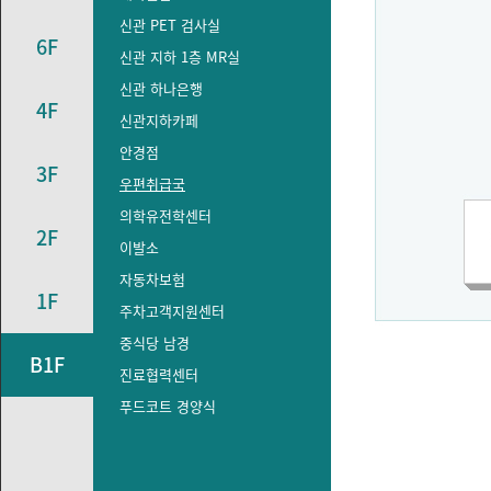
신관 PET 검사실
6F
신관 지하 1층 MR실
신관 하나은행
4F
신관지하카페
안경점
3F
우편취급국
의학유전학센터
2F
이발소
자동차보험
1F
주차고객지원센터
중식당 남경
B1F
진료협력센터
푸드코트 경양식