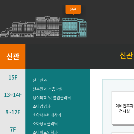
신관
신관
15F
산부인과
산부인과 초음파실
13~14F
생식의학 및 불임클리닉
소아감염과
8~12F
소아내분비대사과
소아당뇨클리닉
7F
소아비뇨의학과