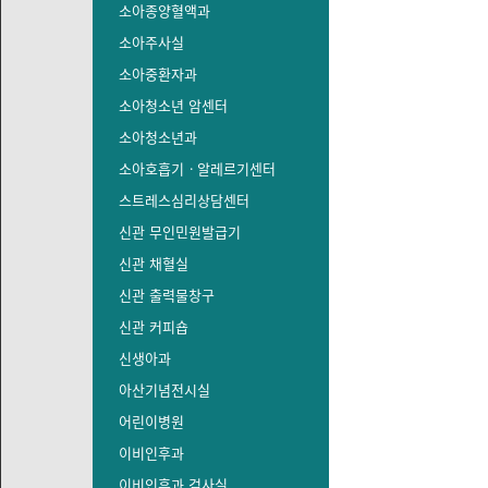
소아종양혈액과
소아주사실
소아중환자과
소아청소년 암센터
소아청소년과
소아호흡기ㆍ알레르기센터
스트레스심리상담센터
신관 무인민원발급기
신관 채혈실
신관 출력물창구
신관 커피숍
신생아과
아산기념전시실
어린이병원
이비인후과
이비인후과 검사실