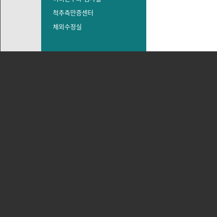
척추측만증센터
체외수정실