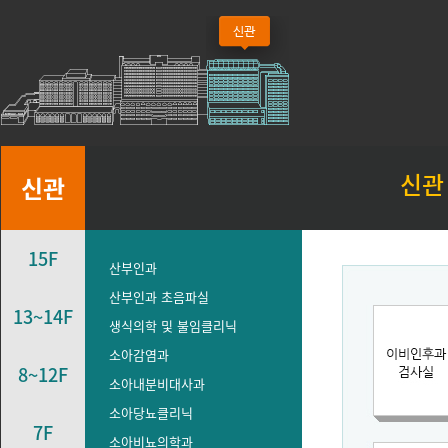
신관
신관
15F
산부인과
산부인과 초음파실
13~14F
생식의학 및 불임클리닉
소아감염과
8~12F
소아내분비대사과
소아당뇨클리닉
7F
소아비뇨의학과