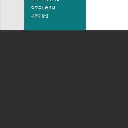
척추측만증센터
체외수정실