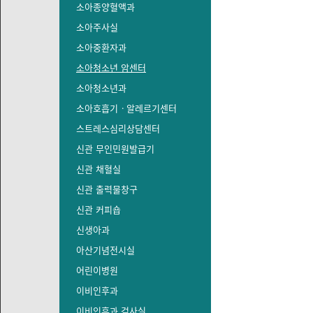
소아종양혈액과
소아주사실
소아중환자과
소아청소년 암센터
소아청소년과
소아호흡기ㆍ알레르기센터
스트레스심리상담센터
신관 무인민원발급기
신관 채혈실
신관 출력물창구
신관 커피숍
신생아과
아산기념전시실
어린이병원
이비인후과
이비인후과 검사실