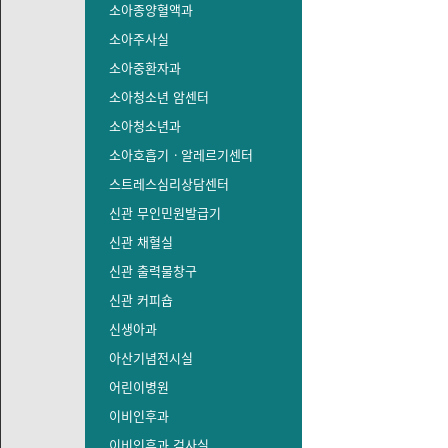
소아종양혈액과
소아주사실
소아중환자과
소아청소년 암센터
소아청소년과
소아호흡기ㆍ알레르기센터
스트레스심리상담센터
신관 무인민원발급기
신관 채혈실
신관 출력물창구
신관 커피숍
신생아과
아산기념전시실
어린이병원
이비인후과
이비인후과 검사실