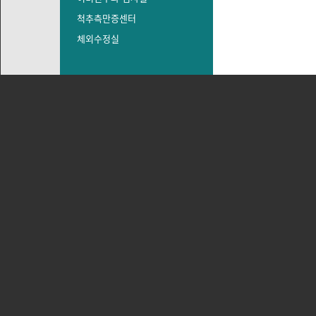
척추측만증센터
체외수정실