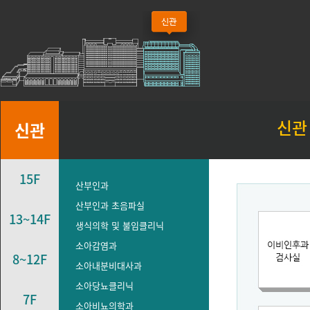
신관
신관
15F
산부인과
산부인과 초음파실
13~14F
생식의학 및 불임클리닉
소아감염과
8~12F
소아내분비대사과
소아당뇨클리닉
7F
소아비뇨의학과