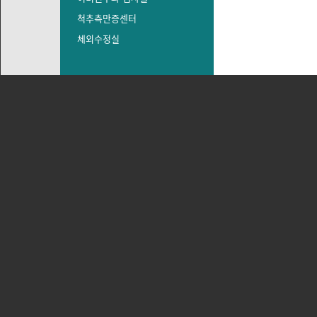
척추측만증센터
체외수정실