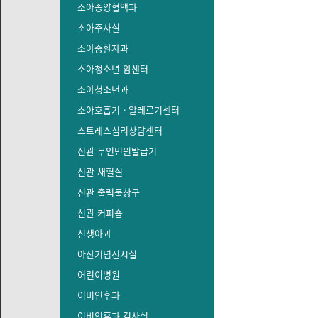
소아종양혈액과
소아주사실
소아중환자과
소아청소년 암센터
소아청소년과
소아호흡기ㆍ알레르기센터
스트레스심리상담센터
신관 무인민원발급기
신관 채혈실
신관 출력물창구
신관 커피숍
신생아과
아산기념전시실
어린이병원
이비인후과
이비인후과 검사실