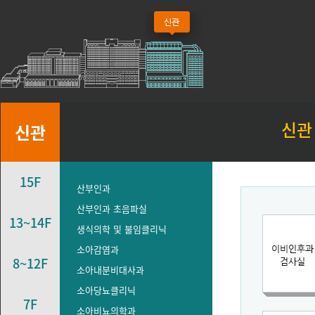
신관
신관
15F
산부인과
산부인과 초음파실
13~14F
생식의학 및 불임클리닉
소아감염과
8~12F
소아내분비대사과
소아당뇨클리닉
7F
소아비뇨의학과